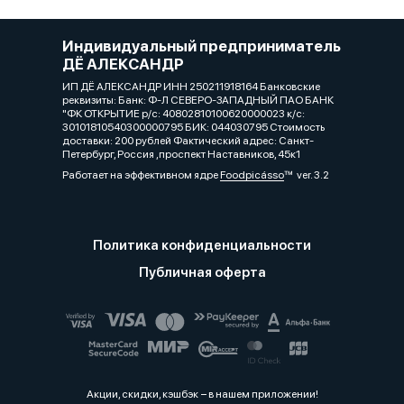
Индивидуальный предприниматель
ДЁ АЛЕКСАНДР
ИП ДЁ АЛЕКСАНДР ИНН 250211918164 Банковские
реквизиты: Банк: Ф-Л СЕВЕРО-ЗАПАДНЫЙ ПАО БАНК
"ФК ОТКРЫТИЕ р/с: 40802810100620000023 к/с:
30101810540300000795 БИК: 044030795 Стоимость
доставки: 200 рублей Фактический адрес: Санкт-
Петербург, Россия ,проспект Наставников, 45к1
Работает на эффективном ядре
Foodpicásso
ver. 3.2
Политика конфиденциальности
Публичная оферта
Акции, скидки, кэшбэк − в нашем приложении!