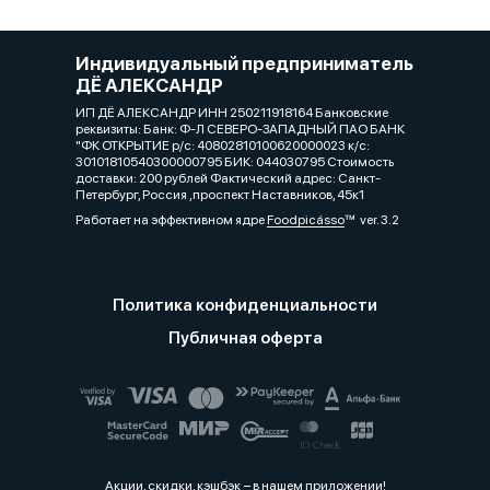
Индивидуальный предприниматель
ДЁ АЛЕКСАНДР
ИП ДЁ АЛЕКСАНДР ИНН 250211918164 Банковские
реквизиты: Банк: Ф-Л СЕВЕРО-ЗАПАДНЫЙ ПАО БАНК
"ФК ОТКРЫТИЕ р/с: 40802810100620000023 к/с:
30101810540300000795 БИК: 044030795 Стоимость
доставки: 200 рублей Фактический адрес: Санкт-
Петербург, Россия ,проспект Наставников, 45к1
Работает на эффективном ядре
Foodpicásso
ver. 3.2
Политика конфиденциальности
Публичная оферта
Акции, скидки, кэшбэк − в нашем приложении!