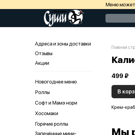
Меню может 
Адреса и зоны доставки
Главная ст
Отзывы
Кали
Акции
499 ₽
Новогоднее меню
В корз
Роллы
Софт и Мамэ нори
Крем-краб,
Хосомаки
Горячие роллы
Мы 
Запечённые мини-