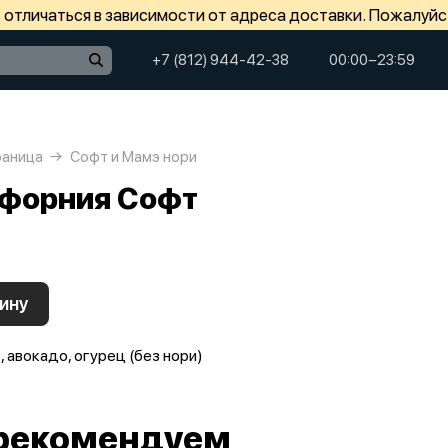
отличаться в зависимости от адреса доставки. Пожалуйс
+7 (812) 944-42-38
00:00−23:59
раница
Софт и Мамэ нори
форния Софт
ину
 авокадо, огурец (без нори)
рекомендуем