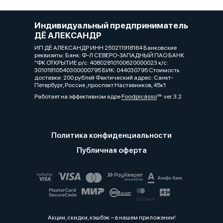
Индивидуальный предприниматель
ДЁ АЛЕКСАНДР
ИП ДЁ АЛЕКСАНДР ИНН 250211918164 Банковские
реквизиты: Банк: Ф-Л СЕВЕРО-ЗАПАДНЫЙ ПАО БАНК
"ФК ОТКРЫТИЕ р/с: 40802810100620000023 к/с:
30101810540300000795 БИК: 044030795 Стоимость
доставки: 200 рублей Фактический адрес: Санкт-
Петербург, Россия ,проспект Наставников, 45к1
Работает на эффективном ядре
Foodpicásso
ver. 3.2
Политика конфиденциальности
Публичная оферта
Акции, скидки, кэшбэк − в нашем приложении!