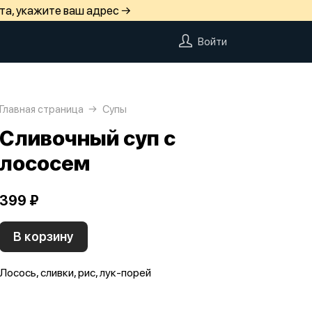
та, укажите ваш адрес →
Войти
Главная страница
Супы
Сливочный суп с
лососем
399 ₽
В корзину
Лосось, сливки, рис, лук-порей