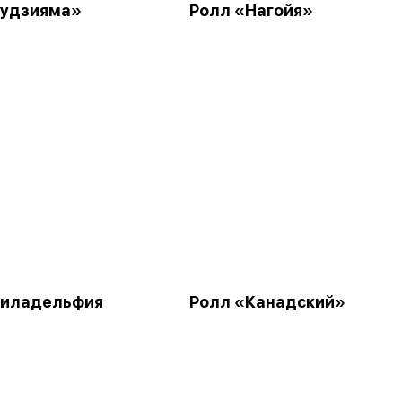
Фудзияма»
Ролл «Нагойя»
Филадельфия
Ролл «Канадский»