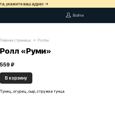
та, укажите ваш адрес →
Войти
Главная страница
Роллы
Ролл «Руми»
559 ₽
В корзину
Тунец, огурец, сыр, стружка тунца