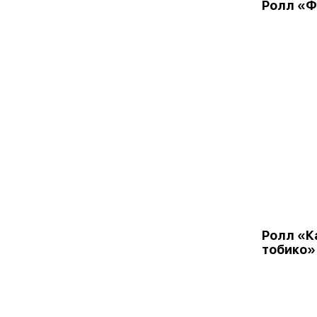
Ролл «
Ролл «К
тобико»