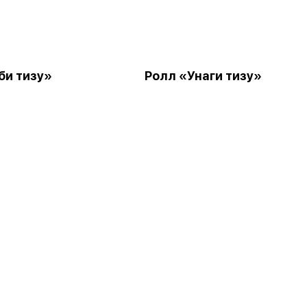
би тизу»
Ролл «Унаги тизу»