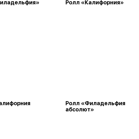
Филадельфия»
Ролл «Калифорния»
алифорния
Ролл «Филадельфия
абсолют»