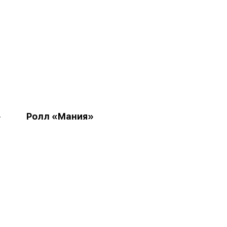
»
Ролл «Мания»