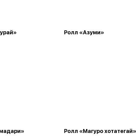
урай»
Ролл «Азуми»
Амадари»
Ролл «Магуро хотатегай