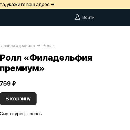
та, укажите ваш адрес →
Войти
Главная страница
Роллы
Ролл «Филадельфия
премиум»
759 ₽
В корзину
Сыр, огурец, лосось