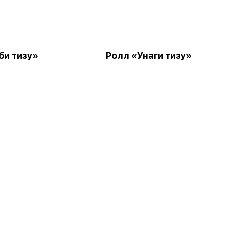
би тизу»
Ролл «Унаги тизу»