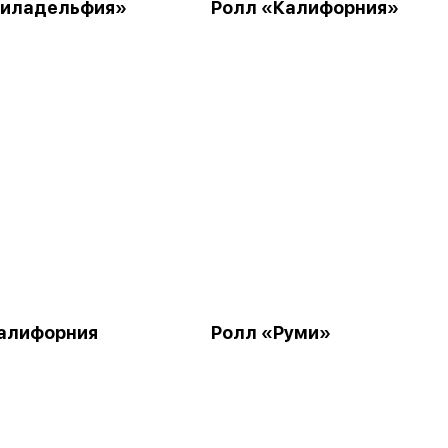
Филадельфия»
Ролл «Калифорния»
алифорния
Ролл «Руми»