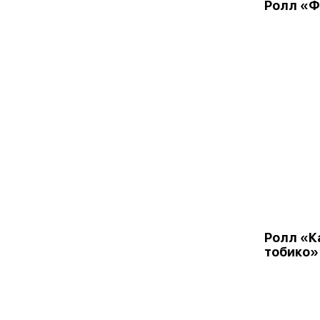
Ролл «
Ролл «К
тобико»