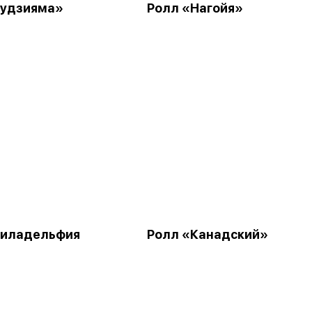
Фудзияма»
Ролл «Нагойя»
Филадельфия
Ролл «Канадский»